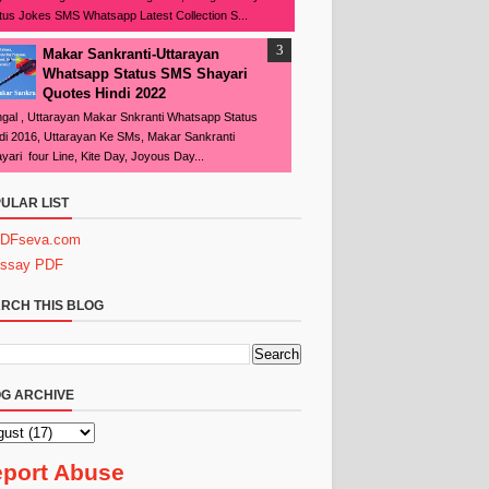
tus Jokes SMS Whatsapp Latest Collection S...
Makar Sankranti-Uttarayan
Whatsapp Status SMS Shayari
Quotes Hindi 2022
gal , Uttarayan Makar Snkranti Whatsapp Status
di 2016, Uttarayan Ke SMs, Makar Sankranti
yari four Line, Kite Day, Joyous Day...
ULAR LIST
DFseva.com
ssay PDF
RCH THIS BLOG
G ARCHIVE
port Abuse