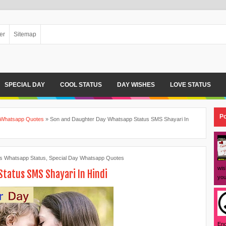
er
Sitemap
SPECIAL DAY
COOL STATUS
DAY WISHES
LOVE STATUS
Po
 Whatsapp Quotes
»
Son and Daughter Day Whatsapp Status SMS Shayari In
s Whatsapp Status
,
Special Day Whatsapp Quotes
wis
tatus SMS Shayari In Hindi
you
Eng