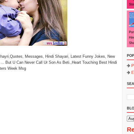
Sta
Pon
Hin
Sha
POP
ayri,Quotes, Messages, Hindi Shayari, Latest Funny Jokes, New
.. But U Can Never Call Ur Son As Beti.,Heart Touching Best Hindi
P
hters Week Msg
E
SEA
BLO
Re