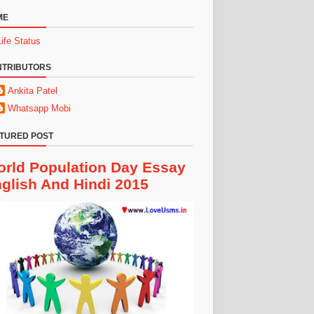
ME
Life Status
NTRIBUTORS
Ankita Patel
Whatsapp Mobi
TURED POST
rld Population Day Essay
glish And Hindi 2015