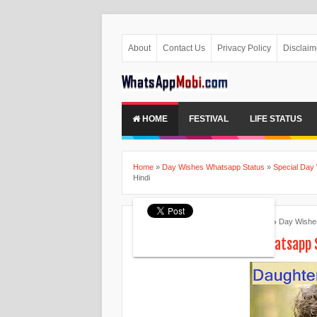
About
Contact Us
Privacy Policy
Disclaim
HOME
FESTIVAL
LIFE STATUS
Home
»
Day Wishes Whatsapp Status
»
Special Day
Hindi
Ankita Patel
August 05, 2015
Day Wishe
Son and Daughter Day Whatsapp S