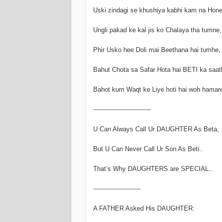
Uski zindagi se khushiya kabhi kam na Hone
Ungli pakad ke kal jis ko Chalaya tha tumne,
Phir Usko hee Doli mai Beethana hai tumhe,
Bahut Chota sa Safar Hota hai BETI ka saat
Bahot kum Waqt ke Liye hoti hai woh hamare
-----------------------------
U Can Always Call Ur DAUGHTER As Beta,
But U Can Never Call Ur Son As Beti..
That’s Why DAUGHTERS are SPECIAL..
------------------------
A FATHER Asked His DAUGHTER: