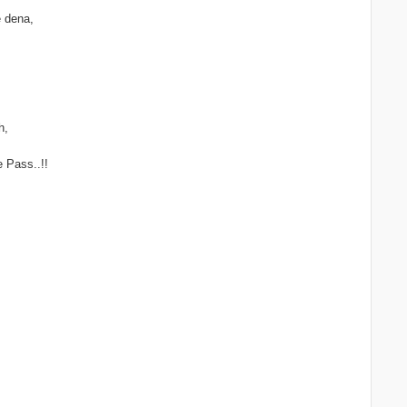
 dena,
h,
 Pass..!!