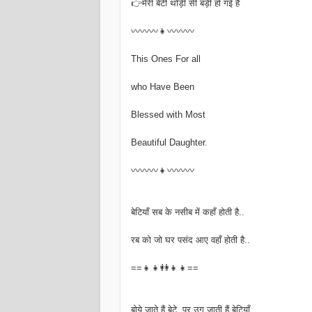
👉मेरी बेटी थोड़ी सी बड़ी हो गई है
〰〰〰👧〰〰〰
This Ones For all
who Have Been
Blessed with Most
Beautiful Daughter.
〰〰〰👧〰〰〰
बेटियाँ सब के नसीब में कहाँ होती है..
रब को जो घर पसंद आए वहाँ होती है..
==👧👧👭👧👧==
बोये जाते हैं बेटे..पर उग जाती हैं बेटियाँ..