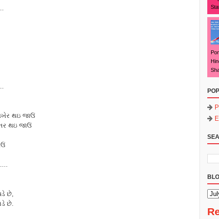
Sta
..
Pon
Hin
Sha
..
POP
P
વિખેર થઇ જાઉં
E
રબતર થઇ જાઉં
SEA
ઉં
....
BLO
ે છે,
ડે છે.
Re