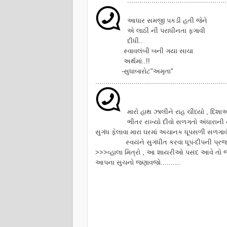
.................................................
આધાર સમજી પકડી હતી જેને
એ લાઠી ની પરાધીનતા ફગાવી
દીધી..
સ્વાવલંબી બની ગયા સાચા
અર્થમાં..!!
-સુધાબારોટ"અમૃતા
"
.................................................................
મારો હાથ ઝાલીને રાહ ચીંધ્યો , દિ
ભીતર રાખ્યો દીવો સળગતો અંધારાન
સુગંધ ફેલાવા મારા ઘરમાં અચાનક ધૂપસળી સળગાવ
સ્વયંને સુગંધીત કરવા ધૂપ-દીપની પ્રજળતા જીરવાઈ ગઈ
>>>વ્હાલા મિત્રો , આ શાયરીઓ પસંદ આવે તો જરૂ
આપના સુચનો જણાવજો..........