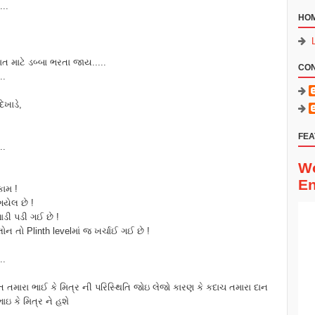
...
HO
 માટે ડબ્બા ભરતા જાય.....
CO
..
દેખાડે,
FEA
..
Wo
En
કામ !
ગયેલ છે !
 પડી ગઈ છે !
 Plinth levelમાં જ ખર્ચાઈ ગઈ છે !
..
 તમારા ભાઈ કે મિત્ર ની પરિસ્થિતિ જોઇ લેજો કારણ કે કદાચ તમારા દાન
ઇ કે મિત્ર ને હશે