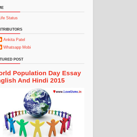
ME
Life Status
NTRIBUTORS
Ankita Patel
Whatsapp Mobi
TURED POST
rld Population Day Essay
glish And Hindi 2015