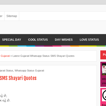
er
Sitemap
SPECIAL DAY
COOL STATUS
DAY WISHES
LOVE STATUS
Po
Gujarati
»
Latest Gujarati Whatsapp Status SMS Shayari Quotes
rati Status
,
Whatsapp Status Gujarati
 SMS Shayari Quotes
wis
you
ે છે,
રહે છે.
Eng