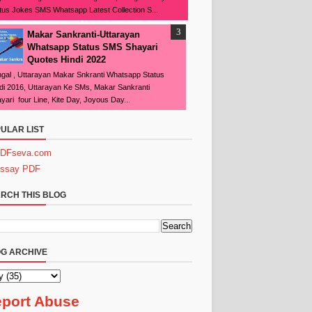
tus Jokes SMS Whatsapp Latest Collection S...
Makar Sankranti-Uttarayan
Whatsapp Status SMS Shayari
Quotes Hindi 2022
gal , Uttarayan Makar Snkranti Whatsapp Status
di 2016, Uttarayan Ke SMs, Makar Sankranti
yari four Line, Kite Day, Joyous Day...
ULAR LIST
DFseva.com
ssay PDF
RCH THIS BLOG
G ARCHIVE
port Abuse