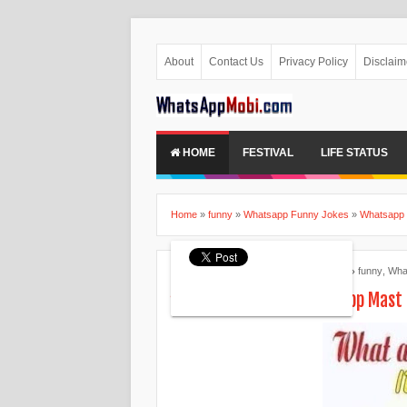
About
Contact Us
Privacy Policy
Disclaim
HOME
FESTIVAL
LIFE STATUS
Home
»
funny
»
Whatsapp Funny Jokes
»
Whatsapp 
Ankita Patel
August 07, 2015
funny
,
Wha
संता बंता के चुटकुले Whatsapp Mas