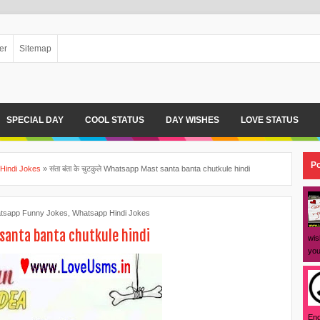
er
Sitemap
SPECIAL DAY
COOL STATUS
DAY WISHES
LOVE STATUS
Po
Hindi Jokes
»
संता बंता के चुटकुले Whatsapp Mast santa banta chutkule hindi
tsapp Funny Jokes
,
Whatsapp Hindi Jokes
t santa banta chutkule hindi
wis
you
Eng