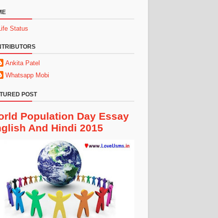
ME
Life Status
NTRIBUTORS
Ankita Patel
Whatsapp Mobi
TURED POST
rld Population Day Essay
glish And Hindi 2015