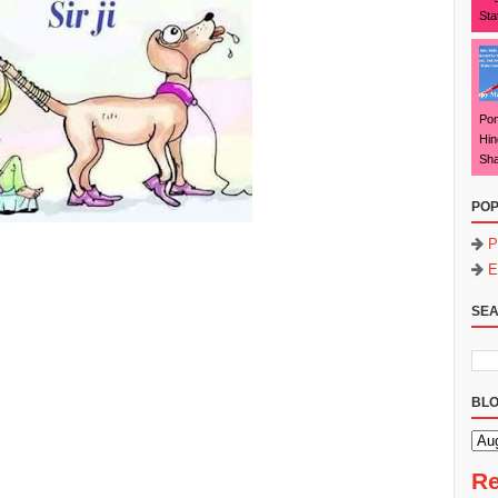
Sta
Pon
Hin
Sha
POP
P
E
SEA
BLO
Re