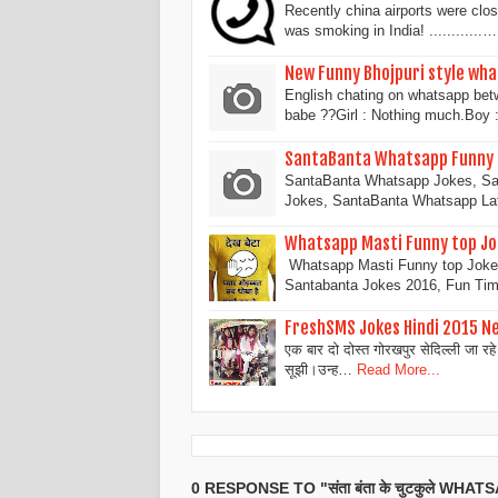
Recently china airports were clos
was smoking in India! ............…
New Funny Bhojpuri style wh
English chating on whatsapp betw
babe ??Girl : Nothing much.Boy
SantaBanta Whatsapp Funny 
SantaBanta Whatsapp Jokes, S
Jokes, SantaBanta Whatsapp La
Whatsapp Masti Funny top Jok
Whatsapp Masti Funny top Jokes
Santabanta Jokes 2016, Fun Ti
FreshSMS Jokes Hindi 2015 N
एक बार दो दोस्त गोरखपुर सेदिल्ली जा रहे थ
सूझी।उन्ह…
Read More...
0 RESPONSE TO "संता बंता के चुटकुले W