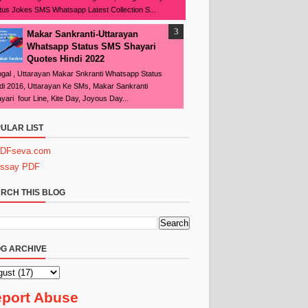
tus Jokes SMS Whatsapp Latest Collection S...
Makar Sankranti-Uttarayan
Whatsapp Status SMS Shayari
Quotes Hindi 2022
gal , Uttarayan Makar Snkranti Whatsapp Status
di 2016, Uttarayan Ke SMs, Makar Sankranti
yari four Line, Kite Day, Joyous Day...
ULAR LIST
DFseva.com
ssay PDF
RCH THIS BLOG
G ARCHIVE
port Abuse