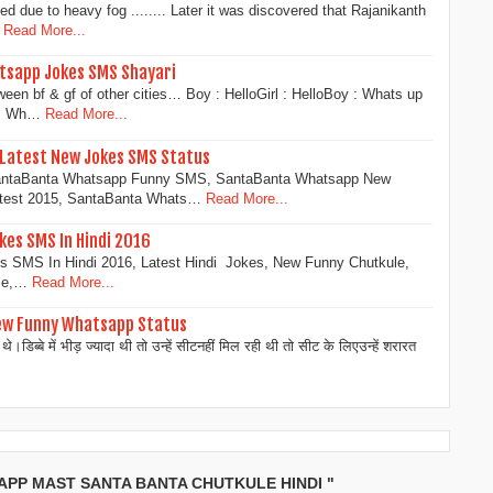
ed due to heavy fog ........ Later it was discovered that Rajanikanth
Read More...
atsapp Jokes SMS Shayari
een bf & gf of other cities… Boy : HelloGirl : HelloBoy : Whats up
 : Wh…
Read More...
Latest New Jokes SMS Status
antaBanta Whatsapp Funny SMS, SantaBanta Whatsapp New
test 2015, SantaBanta Whats…
Read More...
es SMS In Hindi 2016
 SMS In Hindi 2016, Latest Hindi Jokes, New Funny Chutkule,
me,…
Read More...
ew Funny Whatsapp Status
े।डिब्बे में भीड़ ज्यादा थी तो उन्हें सीटनहीं मिल रही थी तो सीट के लिएउन्हें शरारत
HATSAPP MAST SANTA BANTA CHUTKULE HINDI "