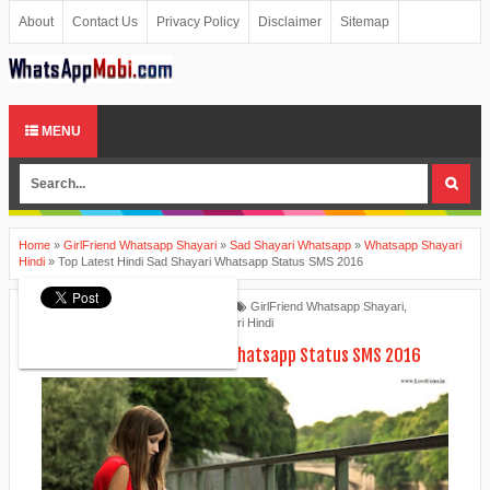
About
Contact Us
Privacy Policy
Disclaimer
Sitemap
MENU
Home
»
GirlFriend Whatsapp Shayari
»
Sad Shayari Whatsapp
»
Whatsapp Shayari
Hindi
»
Top Latest Hindi Sad Shayari Whatsapp Status SMS 2016
Ankita Patel
January 14, 2016
GirlFriend Whatsapp Shayari
,
Sad Shayari Whatsapp
,
Whatsapp Shayari Hindi
Top Latest Hindi Sad Shayari Whatsapp Status SMS 2016