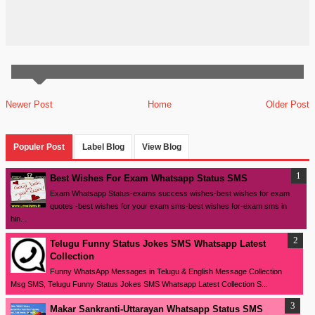
Newer Post
Home
Older Post
Populer Post
Label Blog
View Blog
Best Wishes For Exam Whatsapp Status SMS
Exam Whatsapp Status-exams success wishes-best wishes for exam
quotes -best wishes for your exam sms-best wishes for-exam sms in
hin...
Telugu Funny Status Jokes SMS Whatsapp Latest
Collection
Funny WhatsApp Messages in Telugu & English Message Collection
Msg SMS, Telugu Funny Status Jokes SMS Whatsapp Latest Collection S...
Makar Sankranti-Uttarayan Whatsapp Status SMS