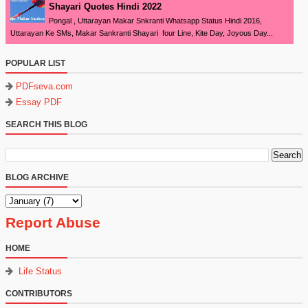
Shayari Quotes Hindi 2022
Pongal , Uttarayan Makar Snkranti Whatsapp Status Hindi 2016,
Uttarayan Ke SMs, Makar Sankranti Shayari four Line, Kite Day, Joyous Day...
POPULAR LIST
PDFseva.com
Essay PDF
SEARCH THIS BLOG
BLOG ARCHIVE
Report Abuse
HOME
Life Status
CONTRIBUTORS