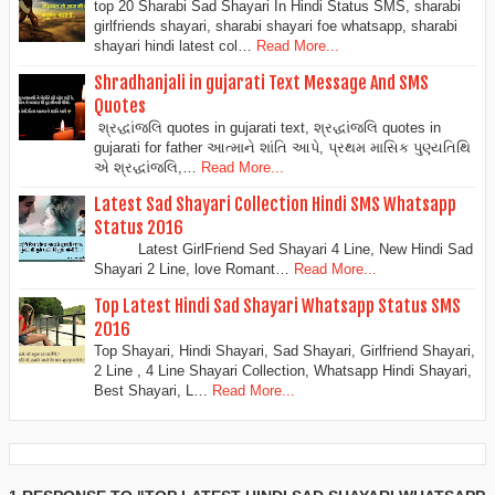
top 20 Sharabi Sad Shayari In Hindi Status SMS, sharabi
girlfriends shayari, sharabi shayari foe whatsapp, sharabi
shayari hindi latest col…
Read More...
Shradhanjali in gujarati Text Message And SMS
Quotes
શ્રદ્ધાંજલિ quotes in gujarati text, શ્રદ્ધાંજલિ quotes in
gujarati for father આત્માને શાંતિ આપે, પ્રથમ માસિક પુણ્યતિથિ
એ શ્રદ્ધાંજલિ,…
Read More...
Latest Sad Shayari Collection Hindi SMS Whatsapp
Status 2016
Latest GirlFriend Sed Shayari 4 Line, New Hindi Sad
Shayari 2 Line, love Romant…
Read More...
Top Latest Hindi Sad Shayari Whatsapp Status SMS
2016
Top Shayari, Hindi Shayari, Sad Shayari, Girlfriend Shayari,
2 Line , 4 Line Shayari Collection, Whatsapp Hindi Shayari,
Best Shayari, L…
Read More...